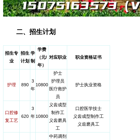
二、招生计划
学费
招生专
招生
学
（元/
对应职业
职业资格证书
业
计划
制
年）
护士
3
护理员
护理
890
10800
护士执业资格
年
医疗救护
员
义齿成型
3
口腔医学技士
口腔修
制作工
620
年
10800
义齿成型制作工
复工艺
义齿磨具
义齿磨具工
工
中药调剂