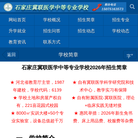
网站首页
学校概况
招生简章
招生专业
升学就业
招生问答
招生动态
学校动态
教育资讯
联系方式
返回
学校简章
+
字
石家庄冀联医学中等专业学校2026年招生简章
★ 河北省教育厅主管，1987
★ 自有冀联医学科学研究院和技
年建校，学校代码：6139
术中心，教学实习有保障
★ 学校土地和房屋产权自
★ 自有附属医院-冀联医院，理论
有，221亩花园式校园
+临床实践无缝对接
★ 8000㎡实训大楼+50个专
★ 惠民举措：2026年新生免书
业实验室，设备总值超千万
费、床上用品费、校服费等杂费