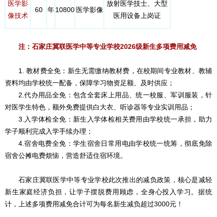
医学影
放射医学技士、大型
60
年
10800
医学影像
像技术
医用设备上岗证
注：石家庄冀联医学中等专业学校2026级新生多项费用减免
1. 教材费全免：新生无需缴纳教材费，在校期间专业教材、教辅
资料均由学校统一配备，保障学习物资足额、及时供应；
2.代办用品全免：包含全套床上用品、统一校服、军训服装，针
对医学生特色，额外免费提供白大衣、听诊器等专业实训用品；
3.入学体检全免：新生入学体检相关费用由学校统一承担，助力
学子顺利完成入学手续办理；
4.宿舍电费全免：学生宿舍日常用电由学校统一统筹，彻底免除
宿舍公摊电费烦恼，营造舒适住宿环境。
石家庄冀联医学中等专业学校此次推出的减负政策，核心是减轻
新生家庭经济负担，让学子摆脱费用顾虑，全身心投入学习。据统
计，上述多项费用减免合计可为每名新生减负超过3000元！