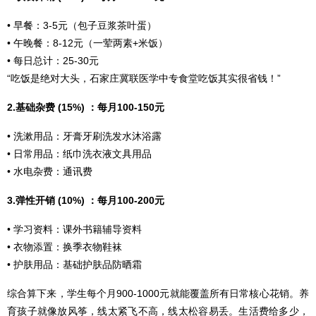
• 早餐：3-5元（包子豆浆茶叶蛋）
• 午晚餐：8-12元（一荤两素+米饭）
• 每日总计：25-30元
“吃饭是绝对大头，
石家庄冀联医学中专
食堂吃饭其实很省钱！”
2.基础杂费 (15%) ：每月100-150元
• 洗漱用品：牙膏牙刷洗发水沐浴露
• 日常用品：纸巾洗衣液文具用品
• 水电杂费：通讯费
3.弹性开销 (10%) ：每月100-200元
• 学习资料：课外书籍辅导资料
• 衣物添置：换季衣物鞋袜
• 护肤用品：基础护肤品防晒霜
综合算下来，学生每个月900-1000元就能覆盖所有日常核心花销。养
育孩子就像放风筝，线太紧飞不高，线太松容易丢。生活费给多少，