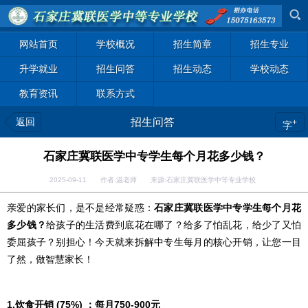
网站首页
学校概况
招生简章
招生专业
升学就业
招生问答
招生动态
学校动态
教育资讯
联系方式
返回
招生问答
+
字
石家庄冀联医学中专学生每个月花多少钱？
2025-09-11 作者:温老师 来源:石家庄冀联医学中等专业学校
亲爱的家长们，是不是经常疑惑：
石家庄冀联医学中专学生每个月花
多少钱？
给孩子的生活费到底花在哪了？给多了怕乱花，给少了又怕
委屈孩子？别担心！今天就来拆解中专生每月的核心开销，让您一目
了然，做智慧家长！
1.饮食开销 (75%) ：每月750-900元