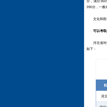
分，满分36
390分，一
文化和医
可以考取
河北省对
如下：