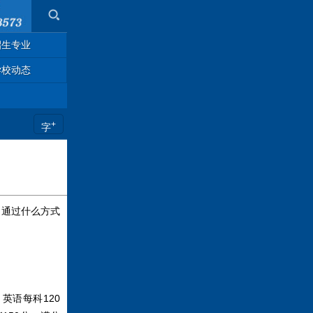
招生专业
学校动态
+
字
是通过什么方式
英语每科120