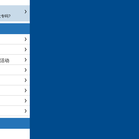
专吗?
问活动