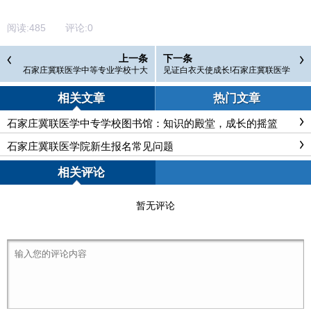
阅读:
485
评论:
0
上一条
下一条
石家庄冀联医学中等专业学校十大
见证白衣天使成长!石家庄冀联医学
优势！
中等专业学校 5・12 护士节邀家长
亲鉴
相关文章
热门文章
石家庄冀联医学中专学校图书馆：知识的殿堂，成长的摇篮
石家庄冀联医学院新生报名常见问题
相关评论
暂无评论