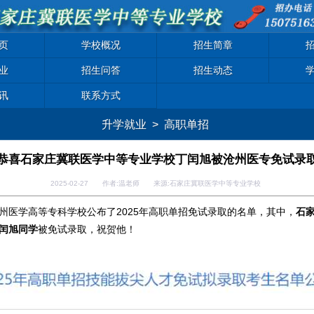
页
学校概况
招生简章
业
招生问答
招生动态
讯
联系方式
升学就业
>
高职单招
恭喜石家庄冀联医学中等专业学校丁闰旭被沧州医专免试录
2025-02-27 作者:温老师 来源:石家庄冀联医学中等专业学校
州医学高等专科学校公布了2025年高职单招免试录取的名单，其中，
石
闰旭同学
被免试录取，祝贺他！