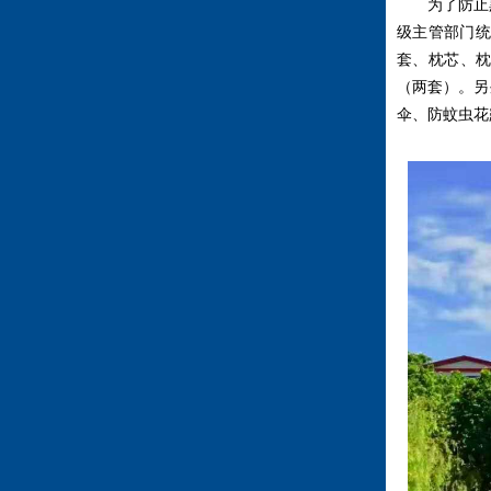
为了防止
级主管部门统
套、枕芯、
（两套）。另
伞、防蚊虫花