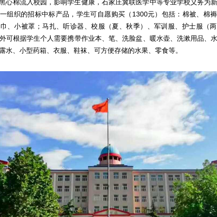
黑心棉流入校园，影响学生健康，石家庄冀联医学中等专业学校义务为
一组织的招标中标产品，学生可自愿购买（1300元）包括：棉被、棉
枕巾、小被罩；马扎、听诊器、校服（夏、秋季）、军训服、护士服（两
外可根据学生个人需要携带作业本、笔、洗脸盆、暖水壶、洗漱用品、
露水、小型药箱、衣服、鞋袜、可方便存储的水果、零食等。