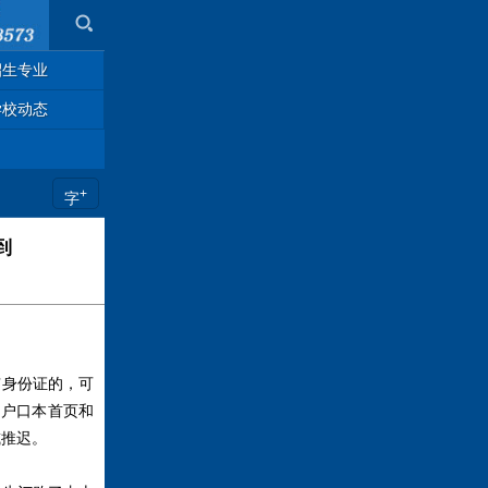
招生专业
学校动态
+
字
到
有身份证的，可
（户口本首页和
或推迟。