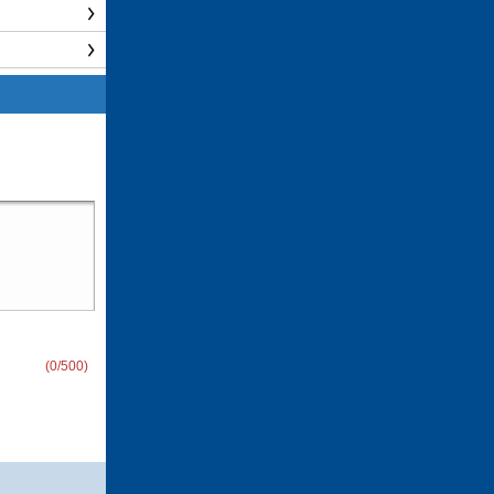
(
0
/500)