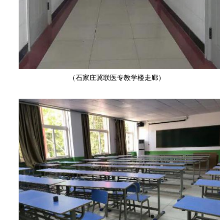
（石家庄冀联医专教学楼走廊）