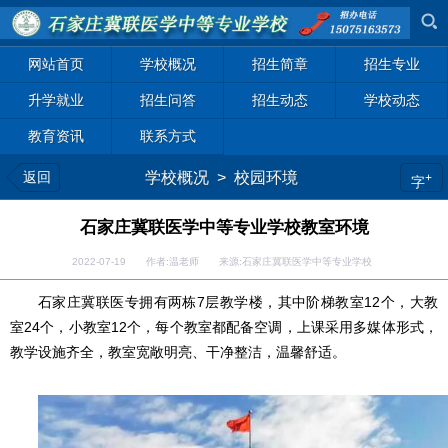
网站首页
学校概况
招生简章
招生专业
升学就业
招生问答
招生动态
学校动态
教育资讯
联系方式
返回
学校概况
>
校园环境
+
字
石家庄冀联医学中等专业学校教室环境
2022-07-19 作者:温老师 来源:石家庄冀联医学中等专业学校
石家庄冀联医专拥有两栋7层教学楼，其中阶梯教室12个，大教
室24个，小教室12个，每个教室都配备空调，上课采用多媒体形式，
教学设施齐全，教室宽敞明亮、干净整洁，温馨舒适。