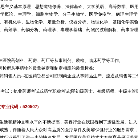
克思主义基本原理、思想道德修养、法律基础、大学英语、高等数学、医
态学概论、生理学、细胞生物学、分子生物学、医学免疫学、病理生理学
、有机化学、生物化学、定量分析、仪器分析、物理化学、基础化学实
、药剂学、药物分析、药理学、毒理学基础、药物的波谱解析、药事管
-在医院药剂科、药房、药厂等从事制剂、质检、临床药学等工作;
在药检所从事药物的质量鉴定和制定相应的质量标准;
药销售人员--在医药贸易公司或制药企业从事药品生产、流通及销售等工
关考试：执业药师考试或药学职称考试(即初级药士、初级药师、中级主管
(专业代码：520507)
生活和精神文明水平的不断提高，美容行业在我国得到了迅猛发展。进入
成熟，伴随着人民大众对高品质的医疗条件及美容保健行业的服务需求
健行业得到了进一步的快速发展。发展医疗美容技术大专教育是保证美