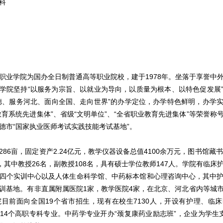
科
学院为国办全日制普通高等职业院校，建于1978年。坐落于享誉中
学院坚持“以服务为宗旨、以就业为导向，以质量为根本、以特色促发展
德、服务河北、面向全国、走向世界”的办学定位，办学特色鲜明，办学
教育系统先进集体”、省级“文明单位”、“全省职业教育先进集体”等荣誉称
德市“国家执业医师考试实践技能考试基地”。
6亩，固定资产2.24亿元，教学仪器设备总值4100余万元，图书馆藏书
名，其中教授26名，副教授108名，具有硕士学位教师147人。学院有临床
四个实训中心以及人体生命科学馆、中药标本馆和心理咨询中心，其中
训基地。有非直属附属医院1家，教学医院4家，在北京、河北省内等城
院目前面向全国19个省市招生，现有在校生7130人，开设有护理、临
14个高职专科专业。中药学专业开办“颈复康药业励志班”，企业为学生