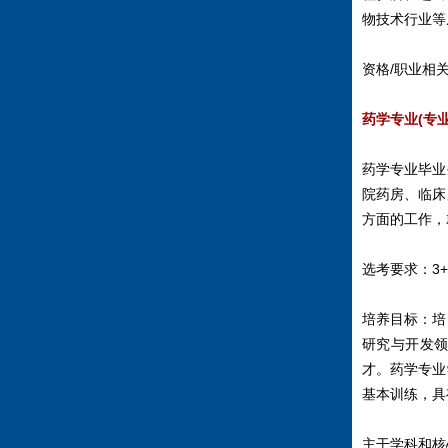
物技术行业等
资格/职业相
药学专业
(专业
药学专业毕业
院药房、临床
方面的工作，
选考要求：3+
培养目标：培
研究与开发
才。药学专业
基本训练，具
主干学科和核