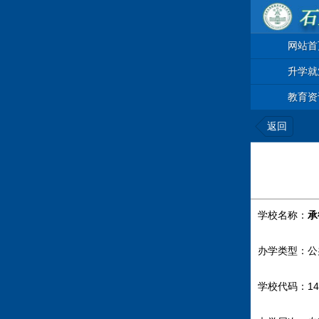
网站首
升学就
教育资
返回
学校名称：
承
办学类型：公
学校代码：14