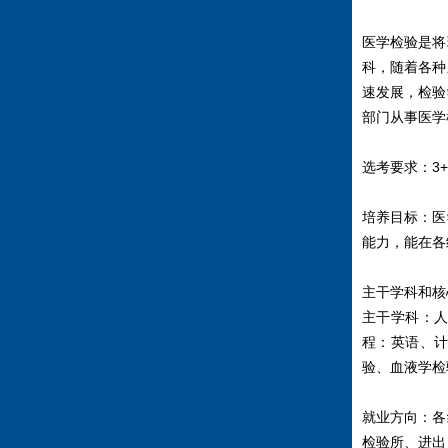
医学检验是将
科，随着各种
速发展，检验
部门从事医学
选考要求：3+
培养目标：医
能力，能在各
主干学科和核
主干学科：
程：英语、
验、血液学检
就业方向：各
检验所、进出