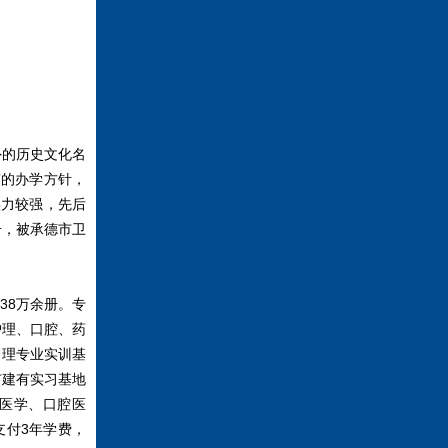
外的历史文化名
”的办学方针，
实力较强，先后
号，被承德市卫
38万余册。专
护理、口腔、药
护理专业实训基
市建有实习基地
床医学、口腔医
支付3年学费，