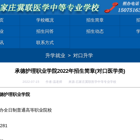
页
学校概况
招生简章
业
招生问答
招生动态
讯
联系方式
升学就业
>
对口升学
承德护理职业学院2022年招生简章(对口医学类)
2022-07-15 作者:温老师 来源:石家庄冀联医学中等专业学校
德护理职业学院
办全日制普通高等职业院校
281