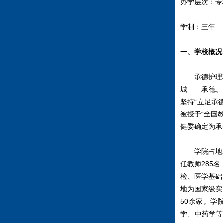
办学层次：专
学制：三年
一、学校概况
承德护理职业
城——承德。
坚持“立足承
被授予“全国
健委确定为承
学院占地28
任教师285
检、医学基础
地为国家级实
50余家。学
学、中药学等