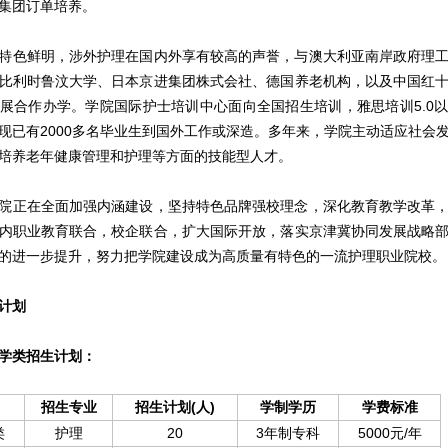
集团订单培养。
色鲜明，涉外护理在国内外享有较高的声誉，与澳大利亚南岸政府理工
比利时鲁汶大学、日本京进集团株式会社、德国养老机构，以及中国红
展合作办学。学院国际护士培训中心面向全国招生培训，雅思培训5.0
，现已有2000多名毕业生到国外工作或深造。多年来，学院主动适应社会
培养老年健康管理和护理等方面的技能型人才。
正在全面加强内涵建设，坚持特色品牌强校理念，深化教育教学改革，
内职业教育联合，校企联合，扩大国际开放，落实京津冀协同发展战略
的进一步提升，努力把学院建设成为高质量有特色的一流护理职业院校。
计划
学类招生计划：
招生专业
招生计划(人)
学制学历
学费标准
类
护理
20
3年制专科
5000元/年