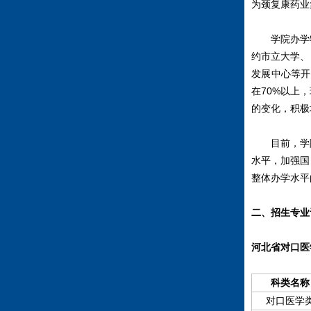
为颈复康药业
学院办学特
约市立大学、
发展中心等开
在70%以上
的变化，积极
目前，学院
水平，加强国
整体办学水平
二、招生专业
河北省对口医
科类名称
对口医学