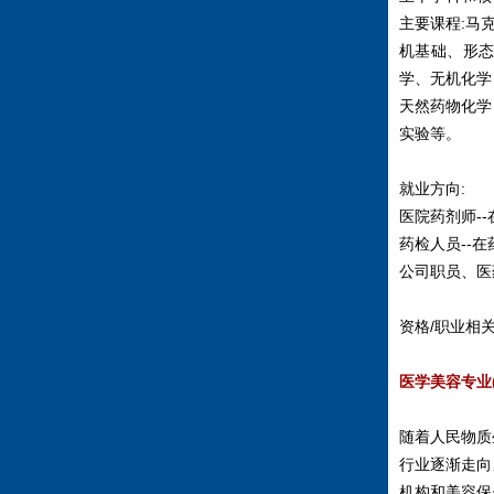
主要课程:马
机基础、形
学、无机化学
天然药物化学
实验等。
就业方向:
医院药剂师-
药检人员--
公司职员、医
资格/职业相
医学美容专业
随着人民物质
行业逐渐走向
机构和美容保