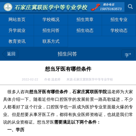
网站首页
学校概况
招生简章
招生专业
升学就业
招生问答
招生动态
学校动态
教育资讯
联系方式
返回
招生问答
+
字
想当牙医有哪些条件
2022-02-22 作者:温老师 来源:石家庄冀联医学中等专业学校
很多人咨询
想当牙医有哪些条件
，
石家庄冀联医学院
温老师为大家
具体介绍一下。随着近些年口腔医学的发展前景一路高歌猛进，不少
人都看好了这个行业，口腔医学也一跃成为医护专业里面最火爆的专
业。
但是想要
从事牙医工作，都得有执业医师资格证
，
也就是我们常
说的从业资格证。
想当牙医
需要满足以下两个条件：
一、学历