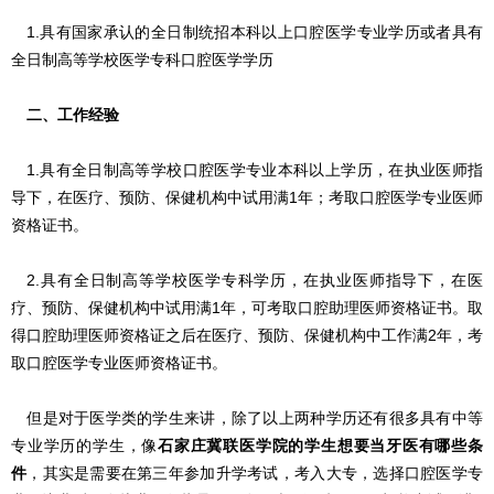
1.
具有国家承认的全日制统招
本科
以上口腔医学专业
学历或者
具有
全日制高等学校医学专科口腔医学学历
二、工作经验
1.具有全日制高等学校
口腔
医学专业本科以上学历，在执业医师指
导下，在医疗、预防、保健机构中
试用
满
1
年；
考
取
口腔医学专业
医师
资格
证书
。
2.具有全日制高等学校医学专科学历，
在执业医师指导下，
在医
疗、预防、保健机构中
试用
满
1
年
，
可考
取
口腔
助理医师
资格
证书
。
取
得口腔
助理医师
资格
证
之后
在医疗、预防、保健机构中工作满
2
年
，考
取口腔医学专业医师资格证书。
但是对于医学类的学生来讲，除了以上两种学历还有很多具有中等
专业学历的学生，像
石家庄冀联医学院
的学生想要当牙医有哪些条
件
，其实是需要在第三年参加升学考试，考入大专，选择口腔医学专