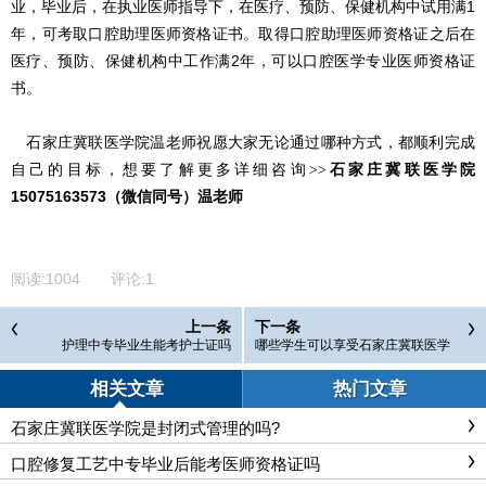
业，毕业后，
在执业医师指导下，
在医疗、预防、保健机构中
试用
满
1
年，
可考
取
口腔
助理医师
资格
证书
。
取得口腔
助理医师
资格
证
之后
在
医疗、预防、保健机构中工作满2
年
，可以
口腔医学专业医师资格证
书
。
石家庄冀联医学院温老师祝愿大家无论通过哪种方式，都顺利完成
自己的目标，想要了解更多
详细咨询>>
石家庄冀联医学院
15075163573
（微信同号）温老师
阅读:
1004
评论:
1
上一条
下一条
护理中专毕业生能考护士证吗
哪些学生可以享受石家庄冀联医学
院的助学优惠政策
相关文章
热门文章
石家庄冀联医学院是封闭式管理的吗?
口腔修复工艺中专毕业后能考医师资格证吗